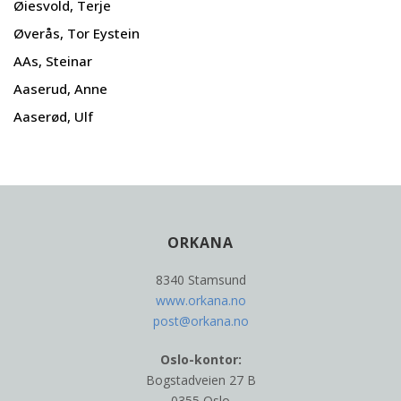
Øiesvold, Terje
Øverås, Tor Eystein
AAs, Steinar
Aaserud, Anne
Aaserød, Ulf
ORKANA
8340 Stamsund
www.orkana.no
post@orkana.no
Oslo-kontor:
Bogstadveien 27 B
0355 Oslo