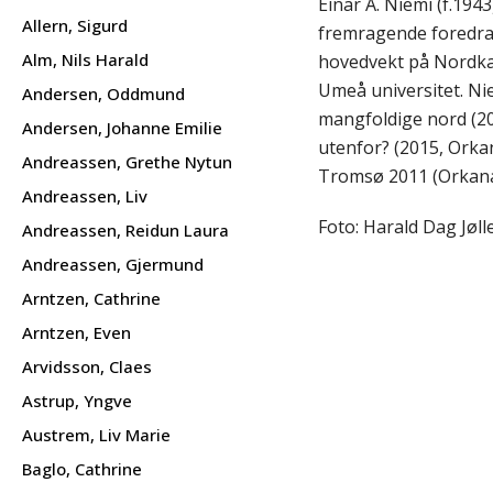
Einar A. Niemi (f.194
Allern, Sigurd
fremragende foredrags
Alm, Nils Harald
hovedvekt på Nordkal
Umeå universitet. Nie
Andersen, Oddmund
mangfoldige nord (20
Andersen, Johanne Emilie
utenfor? (2015, Orkan
Andreassen, Grethe Nytun
Tromsø 2011 (Orkana
Andreassen, Liv
Foto: Harald Dag Jøll
Andreassen, Reidun Laura
Andreassen, Gjermund
Arntzen, Cathrine
Arntzen, Even
Arvidsson, Claes
Astrup, Yngve
Austrem, Liv Marie
Baglo, Cathrine