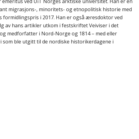
or emeritus ved UiT Norges arktiske universitet. Han er en
ant migrasjons-, minoritets- og etnopolitisk historie med
s formidlingspris i 2017. Han er også æresdoktor ved
av hans artikler utkom i festskriftet Veiviser i det
 og medforfatter i Nord-Norge og 1814 – med eller
 som ble utgitt til de nordiske historikerdagene i