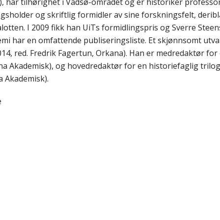
3), har tilhørighet i Vadsø-området og er historiker profess
holder og skriftlig formidler av sine forskningsfelt, deribl
otten. I 2009 fikk han UiTs formidlingspris og Sverre Steen
mi har en omfattende publiseringsliste. Et skjønnsomt utvalg 
14, red. Fredrik Fagertun, Orkana). Han er medredaktør for
a Akademisk), og hovedredaktør for en historiefaglig trilogi
 Akademisk).
e