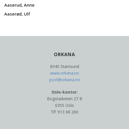
Aaserud, Anne
Aaserød, Ulf
ORKANA
8340 Stamsund
www.orkana.no
post@orkana.no
Oslo-kontor:
Bogstadveien 27 B
0355 Oslo
Tlf: 913 68 260