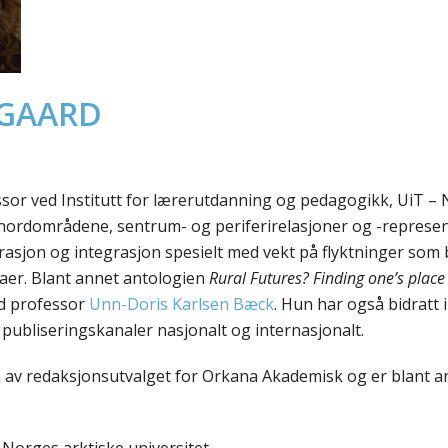
LGAARD
sor ved Institutt for lærerutdanning og pedagogikk, UiT – N
nordområdene, sentrum- og periferirelasjoner og -represen
grasjon og integrasjon spesielt med vekt på flyktninger som
maer. Blant annet antologien
Rural Futures? Finding one’s plac
d professor
Unn-Doris Karlsen Bæck
. Hun har også bidratt 
publiseringskanaler nasjonalt og internasjonalt.
av redaksjonsutvalget for Orkana Akademisk og er blant ann