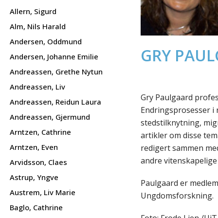
Allern, Sigurd
Alm, Nils Harald
Andersen, Oddmund
GRY PAU
Andersen, Johanne Emilie
Andreassen, Grethe Nytun
Andreassen, Liv
Gry Paulgaard profes
Andreassen, Reidun Laura
Endringsprosesser i 
Andreassen, Gjermund
stedstilknytning, mi
Arntzen, Cathrine
artikler om disse te
Arntzen, Even
redigert sammen me
andre vitenskapelige 
Arvidsson, Claes
Astrup, Yngve
Paulgaard er medlem 
Austrem, Liv Marie
Ungdomsforskning.
Baglo, Cathrine