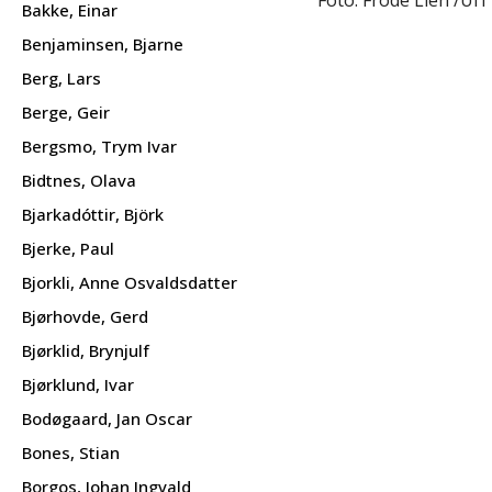
Foto: Frode Lien /UiT
Bakke, Einar
Benjaminsen, Bjarne
Berg, Lars
Berge, Geir
Bergsmo, Trym Ivar
Bidtnes, Olava
Bjarkadóttir, Björk
Bjerke, Paul
Bjorkli, Anne Osvaldsdatter
Bjørhovde, Gerd
Bjørklid, Brynjulf
Bjørklund, Ivar
Bodøgaard, Jan Oscar
Bones, Stian
Borgos, Johan Ingvald