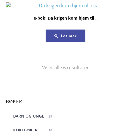
e-bok: Da krigen kom hjem til ..
Les mer
Sortert
Viser alle 6 resultater
etter
nyeste
BØKER
BARN OG UNGE
29
KOKEBØKER
10