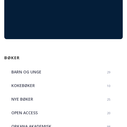
BØKER
BARN OG UNGE
29
KOKEBØKER
10
NYE BØKER
25
OPEN ACCESS
20
ORKANA AKADEMISK
98