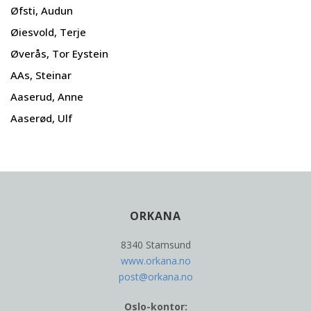
Øfsti, Audun
Øiesvold, Terje
Øverås, Tor Eystein
AAs, Steinar
Aaserud, Anne
Aaserød, Ulf
ORKANA
8340 Stamsund
www.orkana.no
post@orkana.no
Oslo-kontor: