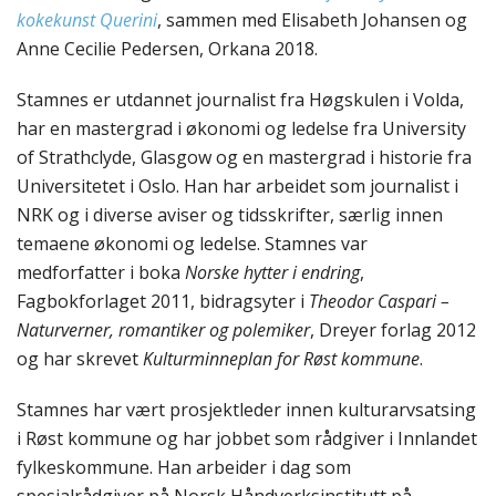
kokekunst Querini
, sammen med Elisabeth Johansen og
Anne Cecilie Pedersen, Orkana 2018.
Stamnes er utdannet journalist fra Høgskulen i Volda,
har en mastergrad i økonomi og ledelse fra University
of Strathclyde, Glasgow og en mastergrad i historie fra
Universitetet i Oslo. Han har arbeidet som journalist i
NRK og i diverse aviser og tidsskrifter, særlig innen
temaene økonomi og ledelse. Stamnes var
medforfatter i boka
Norske hytter i endring
,
Fagbokforlaget 2011, bidragsyter i
Theodor Caspari –
Naturverner, romantiker og polemiker
, Dreyer forlag 2012
og har skrevet
Kulturminneplan for Røst kommune
.
Stamnes har vært prosjektleder innen kulturarvsatsing
i Røst kommune og har jobbet som rådgiver i Innlandet
fylkeskommune. Han arbeider i dag som
spesialrådgiver på Norsk Håndverksinstitutt på