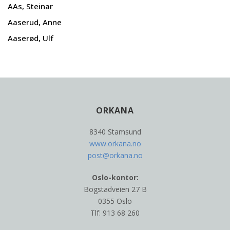
AAs, Steinar
Aaserud, Anne
Aaserød, Ulf
ORKANA
8340 Stamsund
www.orkana.no
post@orkana.no
Oslo-kontor:
Bogstadveien 27 B
0355 Oslo
Tlf: 913 68 260