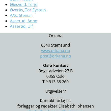
Øiesvold, Terje
Øverås, Tor Eystein
AAs, Steinar
Aaserud, Anne
Aaserød, Ulf
Orkana
8340 Stamsund
www.orkana.no
post@orkana.no
Oslo-kontor:
Bogstadveien 27 B
0355 Oslo
Tlf: 913 68 260
Utgivelser?
Kontakt forlaget:
forlegger og redaktør Elisabeth Johansen