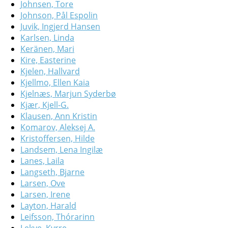
Johnsen, Tore
Johnson, Pål Espolin
Juvik, Ingjerd Hansen
Karlsen, Linda
Keränen, Mari
Kire, Easterine
Kjelen, Hallvard
Kjellmo, Ellen Kaia
Kjelnæs, Marjun Syderbø
Kjær, Kjell-G.
Klausen, Ann Kristin
Komarov, Aleksej A.
Kristoffersen, Hilde
Landsem, Lena Ingilæ
Lanes, Laila
Langseth, Bjarne
Larsen, Ove
Larsen, Irene
Layton, Harald
Leifsson, Thórarinn