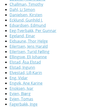
Challman, Timothy
Dahl, Li Simon
Danielsen, Kirsten
Ecklund, Gunhild J.
Edvardsen, Edmund
Eeg-Tverbakk, Per Gunnar
Egeland, Einar
Eidsaune, Thor Helge
Eilertsen, Jens Harald
Eilertsen, Turid Følling
Ellingsve, Eli Johanne
Elstad, Åsa Elstad
Elstad, Ingunn
Elvestad, Lill-Karin
Eng, Vidar
Engvik, Ane Karine
Enoksen, Ivar
Evjen, Bjørg
Evjen, Tomas
Fagerbakk, Inge