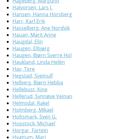
Hageberg, Margunn
Halvorsen, Lars J.
Hansen, Hanna Horsberg
Harr, Karl Erik
Hasselberg, Ane Nordvik
Hauan, Marit Anne
Haugdal, Elin
Haugen, Elbjørg
Haugen, Bjørn Sverre Hol
Haukland, Linda Helén
Hay, Tore
Hegstad, Sveinulf
Helberg, Bjørn Hebba
Hellebust, Kine
Hellerud, Synnøve Veinan
Helmsdal, Rakel
Holmberg, Mikael
Holtsmark, Sven G.
Hopstock, Michael
Horgar, Fartein
Hvattum, Mari