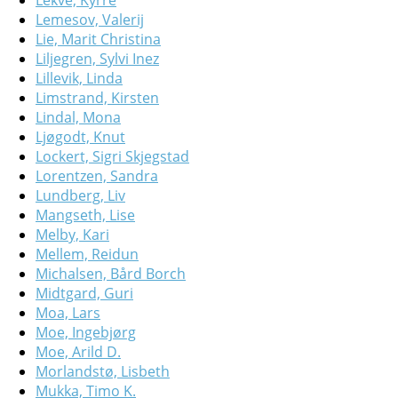
Lekve, Kyrre
Lemesov, Valerij
Lie, Marit Christina
Liljegren, Sylvi Inez
Lillevik, Linda
Limstrand, Kirsten
Lindal, Mona
Ljøgodt, Knut
Lockert, Sigri Skjegstad
Lorentzen, Sandra
Lundberg, Liv
Mangseth, Lise
Melby, Kari
Mellem, Reidun
Michalsen, Bård Borch
Midtgard, Guri
Moa, Lars
Moe, Ingebjørg
Moe, Arild D.
Morlandstø, Lisbeth
Mukka, Timo K.