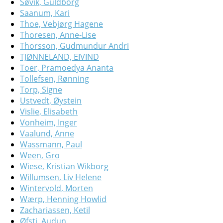
Søvik, Guldborg
Saanum, Kari
Thoe, Vebjørg Hagene
Thoresen, Anne-Lise
Thorsson, Gudmundur Andri
TJØNNELAND, EIVIND
Toer, Pramoedya Ananta
Tollefsen, Rønning
Torp, Signe
Ustvedt, Øystein
Vislie, Elisabeth
Vonheim, Inger
Vaalund, Anne
Wassmann, Paul
Ween, Gro
Wiese, Kristian Wikborg
Willumsen, Liv Helene
Wintervold, Morten
Wærp, Henning Howlid
Zachariassen, Ketil
Øfsti, Audun