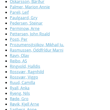
Oskarsson, Bárður
Palmer, Marion Annie
Pareli, Leif
Paulgaard, Gry
Pedersen, Steinar
Perminow, Arne
Pettersen, John Roald
Posti, Per
Prozumensjtsjikov, Mikhail Ju.
Rasmussen, Oddfrídur Marni
Ravn, Olav
Reibo, AS
Ringvold, Halldis
Rossvær, Ragnhild
Rossvær, Viggo
Ruud, Camilla
Ryall, Anka
Ryeng, Nils
Røde, Gro
Røvik, Kjell Arne
Sagberg, Anne