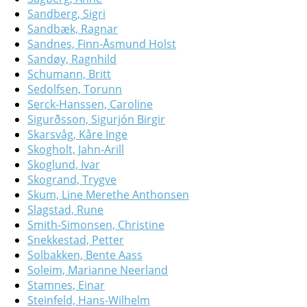
Sandberg, Sigri
Sandbæk, Ragnar
Sandnes, Finn-Åsmund Holst
Sandøy, Ragnhild
Schumann, Britt
Sedolfsen, Torunn
Serck-Hanssen, Caroline
Sigurðsson, Sigurjón Birgir
Skarsvåg, Kåre Inge
Skogholt, Jahn-Arill
Skoglund, Ivar
Skogrand, Trygve
Skum, Line Merethe Anthonsen
Slagstad, Rune
Smith-Simonsen, Christine
Snekkestad, Petter
Solbakken, Bente Aass
Soleim, Marianne Neerland
Stamnes, Einar
Steinfeld, Hans-Wilhelm