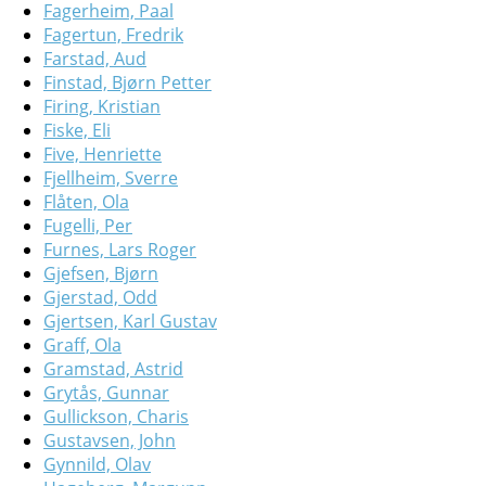
Fagerheim, Paal
Fagertun, Fredrik
Farstad, Aud
Finstad, Bjørn Petter
Firing, Kristian
Fiske, Eli
Five, Henriette
Fjellheim, Sverre
Flåten, Ola
Fugelli, Per
Furnes, Lars Roger
Gjefsen, Bjørn
Gjerstad, Odd
Gjertsen, Karl Gustav
Graff, Ola
Gramstad, Astrid
Grytås, Gunnar
Gullickson, Charis
Gustavsen, John
Gynnild, Olav