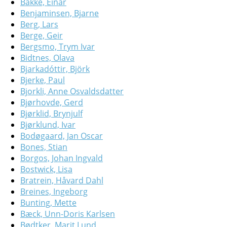
Bakke, Einar
Benjaminsen, Bjarne
Berg, Lars
Berge, Geir
Bergsmo, Trym Ivar
Bidtnes, Olava
Bjarkadóttir, Björk
Bjerke, Paul
Bjorkli, Anne Osvaldsdatter
Bjørhovde, Gerd
Bjørklid, Brynjulf
Bjørklund, Ivar
Bodøgaard, Jan Oscar
Bones, Stian
Borgos, Johan Ingvald
Bostwick, Lisa
Bratrein, Håvard Dahl
Breines, Ingeborg
Bunting, Mette
Bæck, Unn-Doris Karlsen
Bødtker, Marit Lund