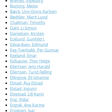
Breines, Ingeborg
Bunting, Mette
Bæck, Unn-Doris Karlsen
Bødtker, Marit Lund
Challman, Timothy
Dahl, Li Simon
Danielsen, Kirsten
Ecklund, Gunhild J.
Edvardsen, Edmund
Eeg-Tverbakk, Per Gunnar
Egeland, Einar
Eidsaune, Thor Helge
Eilertsen, Jens Harald
Eilertsen, Turid Følling
Ellingsve, Eli Johanne
Elstad, Åsa Elstad
Elstad, Ingunn
Elvestad, Lill-Karin
Eng, Vidar
Engvik, Ane Karine
Enoksen, Ivar