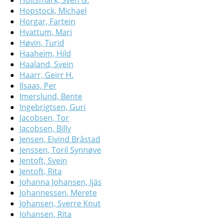
Holtsmark, Sven G.
Hopstock, Michael
Horgar, Fartein
Hvattum, Mari
Høvin, Turid
Haaheim, Hild
Haaland, Svein
Haarr, Geirr H.
Ilsaas, Per
Imerslund, Bente
Ingebrigtsen, Guri
Jacobsen, Tor
Jacobsen, Billy
Jensen, Eivind Bråstad
Jenssen, Toril Synnøve
Jentoft, Svein
Jentoft, Rita
Johanna Johansen, Ijäs
Johannessen, Merete
Johansen, Sverre Knut
Johansen, Rita