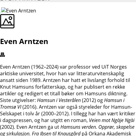
Even Arntzen
Even Arntzen (1962–2024) var professor ved UiT Norges
arktiske universitet, hvor han var litteraturvitenskaplig
ansatt siden 1989. Arntzen har hatt et livslangt forhold til
Knut Hamsuns forfatterskap, og har publisert en rekke
artikler og redigert et titall bøker om Hamsuns diktning.
Siste utgivelser:
Hamsun i Vesterålen
(2012) og
Hamsun i
Tromsø VI
(2016). Arntzen var også styreleder for Hamsun-
Selskapet i tolv år (2000–2012). I tillegg har han vært kritiker
i dagspressen, og har utgitt en roman,
Veien mot Ngàje Ngài
(2002). Even Arntzen ga ut
Hamsuns verden. Opprør, skapelse
og sirkulasjon. Fra Ibsen til Knausgård
på Orkana Akademisk