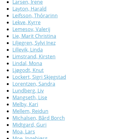
Larsen, Irene
Layton, Harald
Leifsson, Thórarinn
Lekve, Kyrre
Lemesov, Valerij
Lie, Marit Christina
Liljegren, Sylvi Inez
Lillevik, Linda
Limstrand, Kirsten
Lindal, Mona
Ljøgodt, Knut
Lockert, Sigri Skjegstad
Lorentzen, Sandra
Lundberg, Liv
Mangseth, Lise
Melby, Kari
Mellem, Reidun
Michalsen, Bård Borch
Midtgard, Guri
Moa, Lars
Moe, Ingebjørg