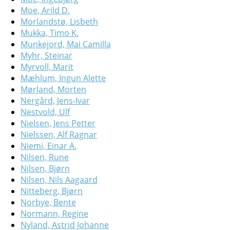
Moe, Arild D.
Morlandstø, Lisbeth
Mukka, Timo K.
Munkejord, Mai Camilla
Myhr, Steinar
Myrvoll, Marit
Mæhlum, Ingun Alette
Mørland, Morten
Nergård, Jens-Ivar
Nestvold, Ulf
Nielsen, Jens Petter
Nielssen, Alf Ragnar
Niemi, Einar A.
Nilsen, Rune
Nilsen, Bjørn
Nilsen, Nils Aagaard
Nitteberg, Bjørn
Norbye, Bente
Normann, Regine
Nyland, Astrid Johanne