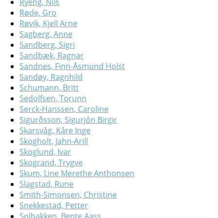
Ryeng, Nils
Røde, Gro
Røvik, Kjell Arne
Sagberg, Anne
Sandberg, Sigri
Sandbæk, Ragnar
Sandnes, Finn-Åsmund Holst
Sandøy, Ragnhild
Schumann, Britt
Sedolfsen, Torunn
Serck-Hanssen, Caroline
Sigurðsson, Sigurjón Birgir
Skarsvåg, Kåre Inge
Skogholt, Jahn-Arill
Skoglund, Ivar
Skogrand, Trygve
Skum, Line Merethe Anthonsen
Slagstad, Rune
Smith-Simonsen, Christine
Snekkestad, Petter
Solbakken, Bente Aass