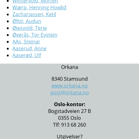
Wintervold, Morten
Wærp, Henning Howlid
Zachariassen, Ketil
Øfsti, Audun
Øiesvold, Terje
Øverås, Tor Eystein
AAs, Steinar
Aaserud, Anne
Aaserød, Ulf
Orkana
8340 Stamsund
www.orkana.no
post@orkana.no
Oslo-kontor:
Bogstadveien 27 B
0355 Oslo
Tlf: 913 68 260
Utgivelser?