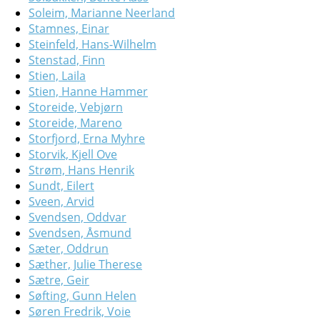
Soleim, Marianne Neerland
Stamnes, Einar
Steinfeld, Hans-Wilhelm
Stenstad, Finn
Stien, Laila
Stien, Hanne Hammer
Storeide, Vebjørn
Storeide, Mareno
Storfjord, Erna Myhre
Storvik, Kjell Ove
Strøm, Hans Henrik
Sundt, Eilert
Sveen, Arvid
Svendsen, Oddvar
Svendsen, Åsmund
Sæter, Oddrun
Sæther, Julie Therese
Sætre, Geir
Søfting, Gunn Helen
Søren Fredrik, Voie