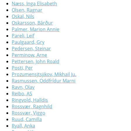
Næss, Inga Elisabeth
Olsen, Ragnar
Oskal, Nils
Oskarsson, Bárður
Palmer, Marion Annie
Pareli, Leif
Paulgaard, Gry
Pedersen, Steinar
Perminow, Arne
Pettersen, John Roald
Posti, Per
Prozumensjtsjikov, Mikhail Ju.
Rasmussen, Oddfrídur Marni
Ravn, Olav
Reibo, AS
Ringvold, Halldis
Rossvær, Ragnhild
Rossvær, Viggo
Ruud, Camilla
Ryall, Anka