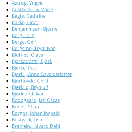
Astrup, Yngve
Austrem, Liv Marie
Baglo, Cathrine
Bakke, Einar
Benjaminsen, Bjarne
Berg, Lars
Berge, Geir
Bergsmo, Trym Ivar
Bidtnes, Olava
Bjarkadóttir, Björk
Bjerke, Paul
Bjorkli, Anne Osvaldsdatter
Bjørhovde, Gerd
Bjørklid, Brynjulf
Bjørklund, Ivar
Bodøgaard, Jan Oscar
Bones, Stian
Borgos, Johan Ingvald
Bostwick, Lisa
Bratrein, Håvard Dahl