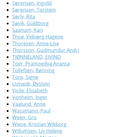
Sørensen, Ingvild
Sørensen, Torstein
Sørly, Rita
Søvik, Guldborg
Saanum, Kari
Thoe, Vebjørg Hagene
Thoresen, Anne-Lise
Thorsson, Gudmundur Andri
TJØNNELAND, EIVIND
Toer, Pramoedya Ananta
Tollefsen, Rønning
Torp, Signe
Ustvedt, Øystein
Vislie, Elisabeth
Vonheim, Inger
Vaalund, Anne
Wassmann, Paul
Ween, Gro
Wiese, Kristian Wikborg
Willumsen, Liv Helene