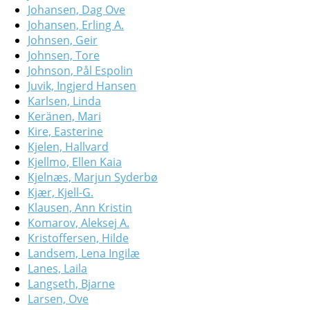
Johansen, Dag Ove
Johansen, Erling A.
Johnsen, Geir
Johnsen, Tore
Johnson, Pål Espolin
Juvik, Ingjerd Hansen
Karlsen, Linda
Keränen, Mari
Kire, Easterine
Kjelen, Hallvard
Kjellmo, Ellen Kaia
Kjelnæs, Marjun Syderbø
Kjær, Kjell-G.
Klausen, Ann Kristin
Komarov, Aleksej A.
Kristoffersen, Hilde
Landsem, Lena Ingilæ
Lanes, Laila
Langseth, Bjarne
Larsen, Ove