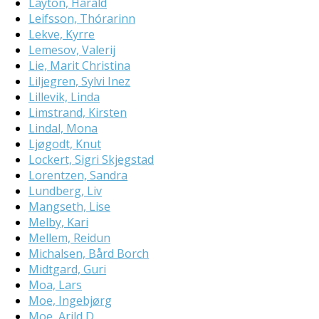
Layton, Harald
Leifsson, Thórarinn
Lekve, Kyrre
Lemesov, Valerij
Lie, Marit Christina
Liljegren, Sylvi Inez
Lillevik, Linda
Limstrand, Kirsten
Lindal, Mona
Ljøgodt, Knut
Lockert, Sigri Skjegstad
Lorentzen, Sandra
Lundberg, Liv
Mangseth, Lise
Melby, Kari
Mellem, Reidun
Michalsen, Bård Borch
Midtgard, Guri
Moa, Lars
Moe, Ingebjørg
Moe, Arild D.