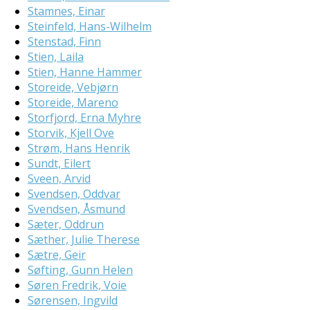
Stamnes, Einar
Steinfeld, Hans-Wilhelm
Stenstad, Finn
Stien, Laila
Stien, Hanne Hammer
Storeide, Vebjørn
Storeide, Mareno
Storfjord, Erna Myhre
Storvik, Kjell Ove
Strøm, Hans Henrik
Sundt, Eilert
Sveen, Arvid
Svendsen, Oddvar
Svendsen, Åsmund
Sæter, Oddrun
Sæther, Julie Therese
Sætre, Geir
Søfting, Gunn Helen
Søren Fredrik, Voie
Sørensen, Ingvild