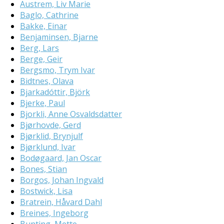
Austrem, Liv Marie
Baglo, Cathrine
Bakke, Einar
Benjaminsen, Bjarne
Berg, Lars
Berge, Geir
Bergsmo, Trym Ivar
Bidtnes, Olava
Bjarkadóttir, Björk
Bjerke, Paul
Bjorkli, Anne Osvaldsdatter
Bjørhovde, Gerd
Bjørklid, Brynjulf
Bjørklund, Ivar
Bodøgaard, Jan Oscar
Bones, Stian
Borgos, Johan Ingvald
Bostwick, Lisa
Bratrein, Håvard Dahl
Breines, Ingeborg