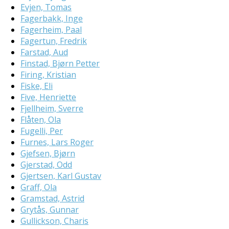
Evjen, Tomas
Fagerbakk, Inge
Fagerheim, Paal
Fagertun, Fredrik
Farstad, Aud
Finstad, Bjørn Petter
Firing, Kristian
Fiske, Eli
Five, Henriette
Fjellheim, Sverre
Flåten, Ola
Fugelli, Per
Furnes, Lars Roger
Gjefsen, Bjørn
Gjerstad, Odd
Gjertsen, Karl Gustav
Graff, Ola
Gramstad, Astrid
Grytås, Gunnar
Gullickson, Charis