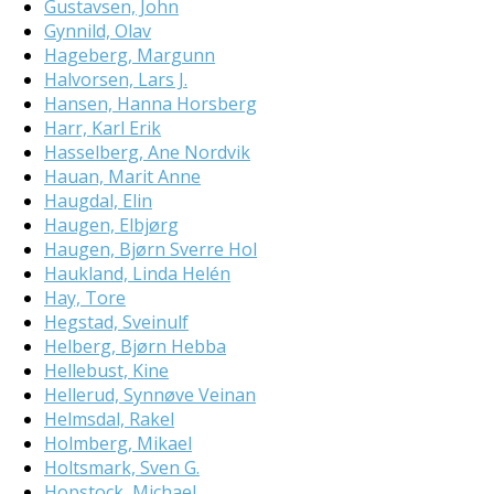
Gustavsen, John
Gynnild, Olav
Hageberg, Margunn
Halvorsen, Lars J.
Hansen, Hanna Horsberg
Harr, Karl Erik
Hasselberg, Ane Nordvik
Hauan, Marit Anne
Haugdal, Elin
Haugen, Elbjørg
Haugen, Bjørn Sverre Hol
Haukland, Linda Helén
Hay, Tore
Hegstad, Sveinulf
Helberg, Bjørn Hebba
Hellebust, Kine
Hellerud, Synnøve Veinan
Helmsdal, Rakel
Holmberg, Mikael
Holtsmark, Sven G.
Hopstock, Michael