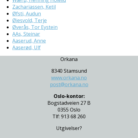
Wærp, Henning Howlid
Zachariassen, Ketil
Øfsti, Audun
Øiesvold, Terje
Øverås, Tor Eystein
AAs, Steinar
Aaserud, Anne
Aaserød, Ulf
Orkana
8340 Stamsund
www.orkana.no
post@orkana.no
Oslo-kontor:
Bogstadveien 27 B
0355 Oslo
Tlf: 913 68 260
Utgivelser?