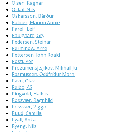
Olsen, Ragnar
Oskal, Nils
Oskarsson, Bárður
Palmer, Marion Annie
Pareli, Leif
Paulgaard, Gry
Pedersen, Steinar
Perminow, Arne
Pettersen, John Roald
Posti, Per
Prozumensjtsjikov, Mikhail Ju.
Rasmussen, Oddfrídur Marni
Ravn, Olav
Reibo, AS
Ringvold, Halldis
Rossvær, Ragnhild
Rossvær, Viggo
Ruud, Camilla
Ryall, Anka
Ryeng, Nils