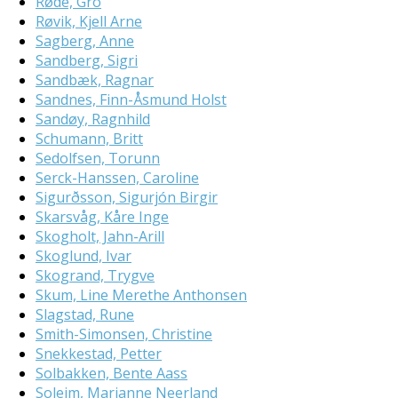
Røde, Gro
Røvik, Kjell Arne
Sagberg, Anne
Sandberg, Sigri
Sandbæk, Ragnar
Sandnes, Finn-Åsmund Holst
Sandøy, Ragnhild
Schumann, Britt
Sedolfsen, Torunn
Serck-Hanssen, Caroline
Sigurðsson, Sigurjón Birgir
Skarsvåg, Kåre Inge
Skogholt, Jahn-Arill
Skoglund, Ivar
Skogrand, Trygve
Skum, Line Merethe Anthonsen
Slagstad, Rune
Smith-Simonsen, Christine
Snekkestad, Petter
Solbakken, Bente Aass
Soleim, Marianne Neerland