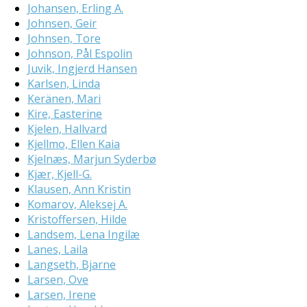
Johansen, Erling A.
Johnsen, Geir
Johnsen, Tore
Johnson, Pål Espolin
Juvik, Ingjerd Hansen
Karlsen, Linda
Keränen, Mari
Kire, Easterine
Kjelen, Hallvard
Kjellmo, Ellen Kaia
Kjelnæs, Marjun Syderbø
Kjær, Kjell-G.
Klausen, Ann Kristin
Komarov, Aleksej A.
Kristoffersen, Hilde
Landsem, Lena Ingilæ
Lanes, Laila
Langseth, Bjarne
Larsen, Ove
Larsen, Irene