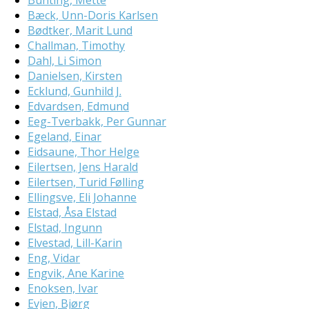
Bunting, Mette
Bæck, Unn-Doris Karlsen
Bødtker, Marit Lund
Challman, Timothy
Dahl, Li Simon
Danielsen, Kirsten
Ecklund, Gunhild J.
Edvardsen, Edmund
Eeg-Tverbakk, Per Gunnar
Egeland, Einar
Eidsaune, Thor Helge
Eilertsen, Jens Harald
Eilertsen, Turid Følling
Ellingsve, Eli Johanne
Elstad, Åsa Elstad
Elstad, Ingunn
Elvestad, Lill-Karin
Eng, Vidar
Engvik, Ane Karine
Enoksen, Ivar
Evjen, Bjørg