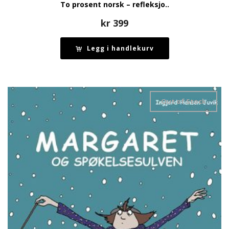
To prosent norsk – refleksjo..
kr
399
Legg i handlekurv
Out of Stock