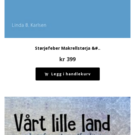
Størjefeber Makrellstørja &#..
kr
399
Legg i handlekurv