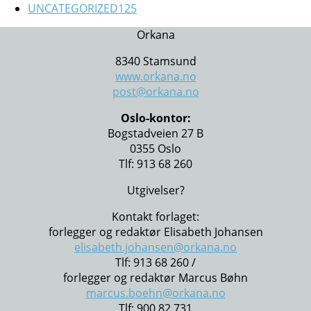
UNCATEGORIZED
125
Orkana
8340 Stamsund
www.orkana.no
post@orkana.no
Oslo-kontor:
Bogstadveien 27 B
0355 Oslo
Tlf: 913 68 260
Utgivelser?
Kontakt forlaget:
forlegger og redaktør Elisabeth Johansen
elisabeth.johansen@orkana.no
Tlf: 913 68 260 /
forlegger og redaktør Marcus Bøhn
marcus.boehn@orkana.no
Tlf: 900 82 731