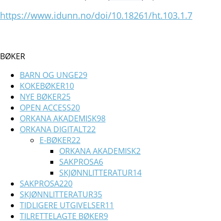
https://www.idunn.no/doi/10.18261/ht.103.1.7
BØKER
BARN OG UNGE
29
KOKEBØKER
10
NYE BØKER
25
OPEN ACCESS
20
ORKANA AKADEMISK
98
ORKANA DIGITALT
22
E-BØKER
22
ORKANA AKADEMISK
2
SAKPROSA
6
SKJØNNLITTERATUR
14
SAKPROSA
220
SKJØNNLITTERATUR
35
TIDLIGERE UTGIVELSER
11
TILRETTELAGTE BØKER
9