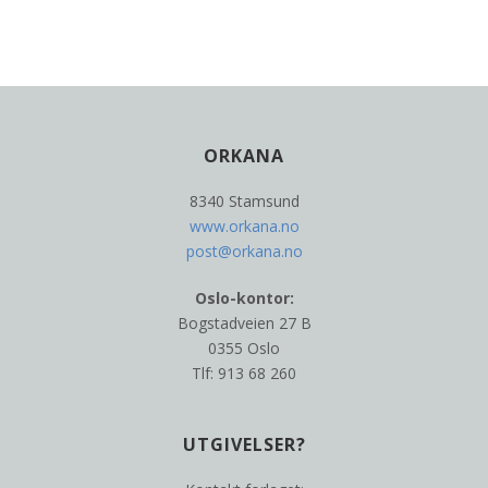
ORKANA
8340 Stamsund
www.orkana.no
post@orkana.no
Oslo-kontor:
Bogstadveien 27 B
0355 Oslo
Tlf: 913 68 260
UTGIVELSER?