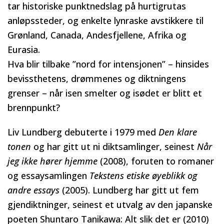
tar historiske punktnedslag på hurtigrutas
anløpssteder, og enkelte lynraske avstikkere til
Grønland, Canada, Andesfjellene, Afrika og
Eurasia.
Hva blir tilbake ”nord for intensjonen” – hinsides
bevissthetens, drømmenes og diktningens
grenser – når isen smelter og isødet er blitt et
brennpunkt?
Liv Lundberg debuterte i 1979 med
Den klare
tonen
og har gitt ut ni diktsamlinger, seinest
Når
jeg ikke hører hjemme
(2008), foruten to romaner
og essaysamlingen
Tekstens etiske øyeblikk og
andre essays
(2005). Lundberg har gitt ut fem
gjendiktninger, seinest et utvalg av den japanske
poeten Shuntaro Tanikawa: Alt slik det er (2010)