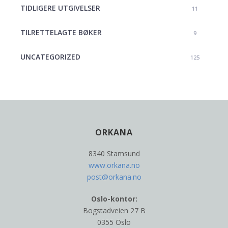
TIDLIGERE UTGIVELSER
11
TILRETTELAGTE BØKER
9
UNCATEGORIZED
125
ORKANA
8340 Stamsund
www.orkana.no
post@orkana.no
Oslo-kontor:
Bogstadveien 27 B
0355 Oslo