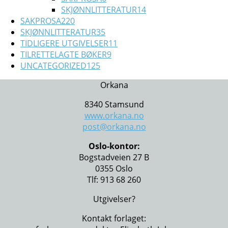
SKJØNNLITTERATUR
14
SAKPROSA
220
SKJØNNLITTERATUR
35
TIDLIGERE UTGIVELSER
11
TILRETTELAGTE BØKER
9
UNCATEGORIZED
125
Orkana
8340 Stamsund
www.orkana.no
post@orkana.no
Oslo-kontor:
Bogstadveien 27 B
0355 Oslo
Tlf: 913 68 260
Utgivelser?
Kontakt forlaget: