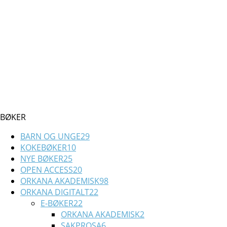
BØKER
BARN OG UNGE
29
KOKEBØKER
10
NYE BØKER
25
OPEN ACCESS
20
ORKANA AKADEMISK
98
ORKANA DIGITALT
22
E-BØKER
22
ORKANA AKADEMISK
2
SAKPROSA
6