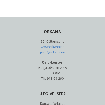
ORKANA
8340 Stamsund
www.orkana.no
post@orkana.no
Oslo-kontor:
Bogstadveien 27 B
0355 Oslo
Tlf: 913 68 260
UTGIVELSER?
Kontakt forlaget: