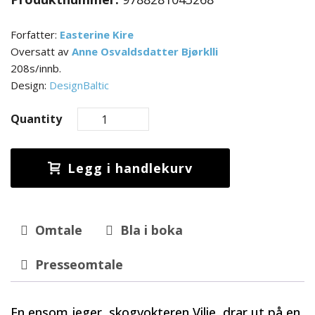
Forfatter:
Easterine Kire
Oversatt av
Anne Osvaldsdatter Bjørklli
208s/innb.
Design:
DesignBaltic
Quantity
Legg i handlekurv
Omtale
Bla i boka
Presseomtale
En ensom jeger, skogvokteren Vilie, drar ut på en