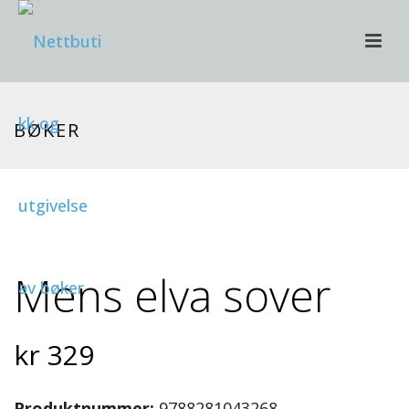
BØKER
Mens elva sover
kr
329
Produktnummer:
9788281043268