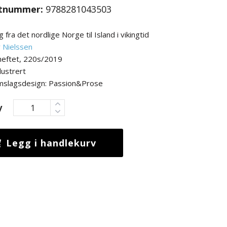
tnummer:
9788281043503
 fra det nordlige Norge til Island i vikingtid
r Nielssen
heftet, 220s/2019
lustrert
mslagsdesign: Passion&Prose
y
Legg i handlekurv