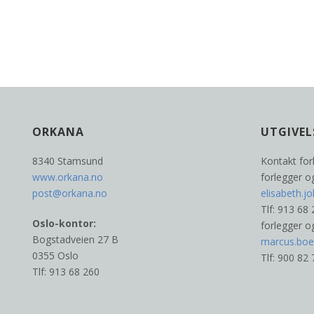
ORKANA
UTGIVEL
8340 Stamsund
Kontakt for
www.orkana.no
forlegger o
post@orkana.no
elisabeth.
Tlf: 913 68 
Oslo-kontor:
forlegger 
Bogstadveien 27 B
marcus.bo
0355 Oslo
Tlf: 900 82
Tlf: 913 68 260