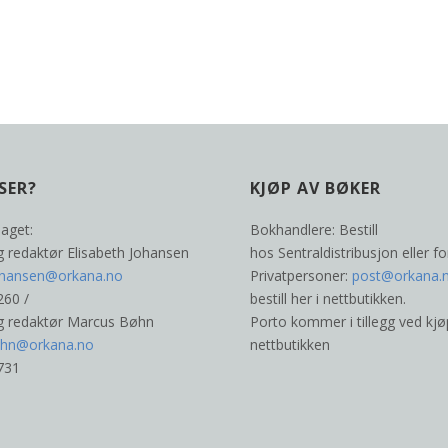
SER?
KJØP AV BØKER
laget:
Bokhandlere: Bestill
g redaktør Elisabeth Johansen
hos Sentraldistribusjon eller fo
johansen@orkana.no
Privatpersoner:
post@orkana.
260 /
bestill her i nettbutikken.
og redaktør Marcus Bøhn
Porto kommer i tillegg ved kjø
ehn@orkana.no
nettbutikken
 731