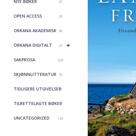
NYE BØKER
25
OPEN ACCESS
20
ORKANA AKADEMISK
98
+
ORKANA DIGITALT
22
SAKPROSA
220
SKJØNNLITTERATUR
35
TIDLIGERE UTGIVELSER
11
TILRETTELAGTE BØKER
9
UNCATEGORIZED
125