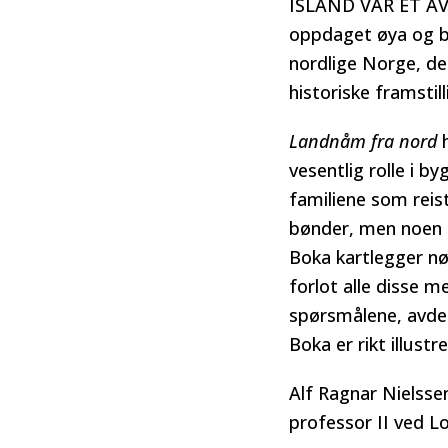
ISLAND VAR ET AV 
oppdaget øya og bo
nordlige Norge, de
historiske framstil
Landnåm fra nord
h
vesentlig rolle i b
familiene som reis
bønder, men noen 
Boka kartlegger nø
forlot alle disse m
spørsmålene, avde
Boka er rikt illust
Alf Ragnar Nielssen
professor II ved 