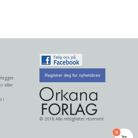
Registrer deg for nyhetsbrev
rlegger.
no
eller
p i
© 2018 Alle rettigheter reservert.
0