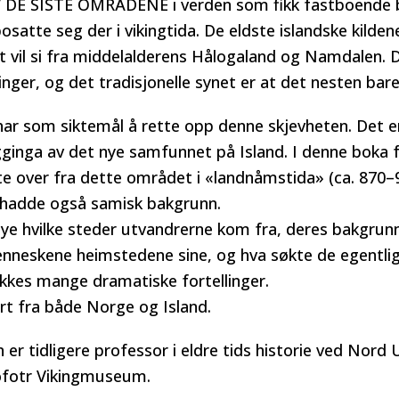
DE SISTE OMRÅDENE i verden som fikk fastboende be
satte seg der i vikingtida. De eldste islandske kild
t vil si fra middelalderens Hålogaland og Namdalen. De
linger, og det tradisjonelle synet er at det nesten bar
ar som siktemål å rette opp denne skjevheten. Det er 
ygginga av det nye samfunnet på Island. I denne boka f
te over fra dette området i «landnåmstida» (ca. 870–9
hadde også samisk bakgrunn.
ye hvilke steder utvandrerne kom fra, deres bakgrun
enneskene heimstedene sine, og hva søkte de egentlig 
kkes mange dramatiske fortellinger.
rert fra både Norge og Island.
 er tidligere professor i eldre tids historie ved Nord 
Lofotr Vikingmuseum.