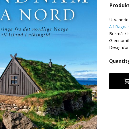
Produk
Utvandring
Alf Ragna
Bokmål / 
Gjennomil
Design/o
Quantit