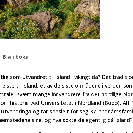
Bla i boka
ig som utvandret til Island i vikingtida? Det tradisjo
reiste til Island, et av de siste områdene i verden s
omtaler svært mange innvandrere fra det nordlige Norg
r i historie ved Universitetet i Nordland (Bodø), Alf 
i utvandringa og tar spesielt for seg 37 landnåmsfami
heimstedene sine, og hva søkte de egentlig på Island?