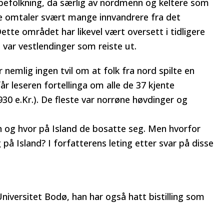
folkning, da særlig av nordmenn og keltere som
ene omtaler svært mange innvandrere fra det
tte området har likevel vært oversett i tidligere
e var vestlendinger som reiste ut.
nemlig ingen tvil om at folk fra nord spilte en
år leseren fortellinga om alle de 37 kjente
30 e.Kr.). De fleste var norrøne høvdinger og
n og hvor på Island de bosatte seg. Men hvorfor
på Island? I forfatterens leting etter svar på disse
Universitet Bodø, han har også hatt bistilling som