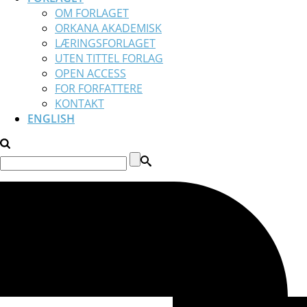
OM FORLAGET
ORKANA AKADEMISK
LÆRINGSFORLAGET
UTEN TITTEL FORLAG
OPEN ACCESS
FOR FORFATTERE
KONTAKT
ENGLISH