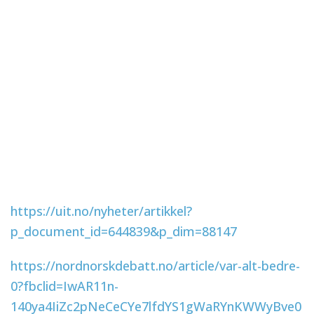
https://uit.no/nyheter/artikkel?
p_document_id=644839&p_dim=88147
https://nordnorskdebatt.no/article/var-alt-bedre-
0?fbclid=IwAR11n-
140ya4IiZc2pNeCeCYe7lfdYS1gWaRYnKWWyBve0