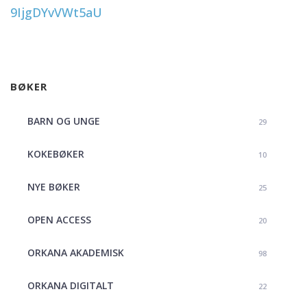
9IjgDYvVWt5aU
BØKER
BARN OG UNGE
29
KOKEBØKER
10
NYE BØKER
25
OPEN ACCESS
20
ORKANA AKADEMISK
98
ORKANA DIGITALT
22