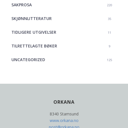
SAKPROSA
220
SKJØNNLITTERATUR
35
TIDLIGERE UTGIVELSER
11
TILRETTELAGTE BØKER
9
UNCATEGORIZED
125
ORKANA
8340 Stamsund
www.orkana.no
post@orkana.no