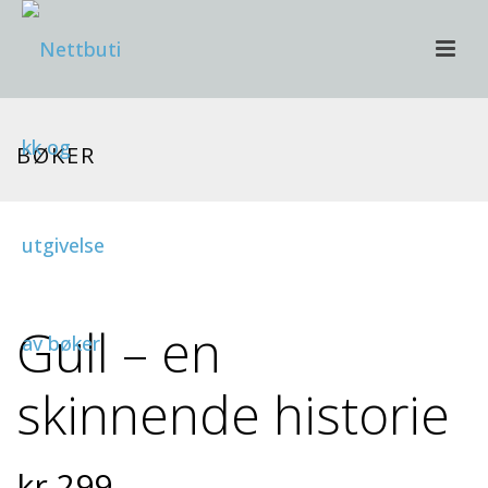
BØKER
Gull – en
skinnende historie
kr
299