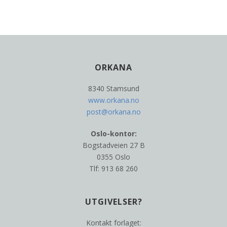
ORKANA
8340 Stamsund
www.orkana.no
post@orkana.no
Oslo-kontor:
Bogstadveien 27 B
0355 Oslo
Tlf: 913 68 260
UTGIVELSER?
Kontakt forlaget: