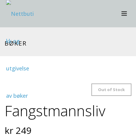
BØKER
Out of Stock
Fangstmannsliv
kr
249