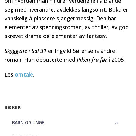
om hvordan man hindrer verdenene i å blande
seg med hverandre, avdekkes langsomt. Boka er
vanskelig å plassere sjangermessig. Den har
elementer av spenningsroman, av thriller, av god
skrevet drama og elementer av fantasy.
Skyggene i Sal 31
er Ingvild Sørensens andre
roman. Hun debuterte med
Piken fra før
i 2005.
Les
omtale
.
BØKER
BARN OG UNGE
29