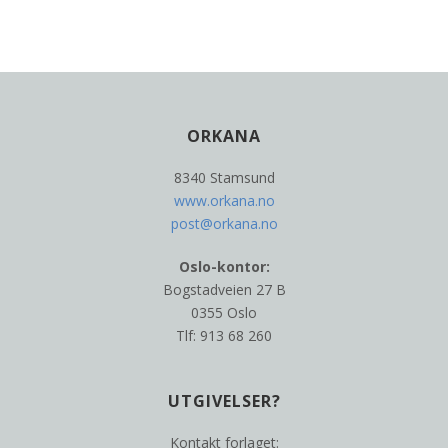
ORKANA
8340 Stamsund
www.orkana.no
post@orkana.no
Oslo-kontor:
Bogstadveien 27 B
0355 Oslo
Tlf: 913 68 260
UTGIVELSER?
Kontakt forlaget: