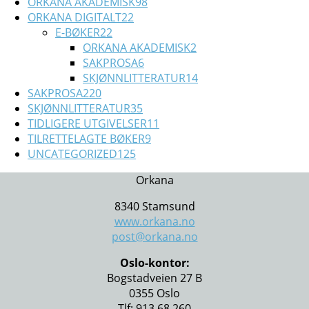
ORKANA AKADEMISK
98
ORKANA DIGITALT
22
E-BØKER
22
ORKANA AKADEMISK
2
SAKPROSA
6
SKJØNNLITTERATUR
14
SAKPROSA
220
SKJØNNLITTERATUR
35
TIDLIGERE UTGIVELSER
11
TILRETTELAGTE BØKER
9
UNCATEGORIZED
125
Orkana
8340 Stamsund
www.orkana.no
post@orkana.no
Oslo-kontor:
Bogstadveien 27 B
0355 Oslo
Tlf: 913 68 260