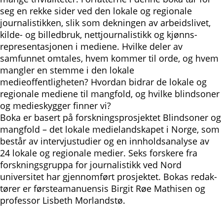
seg en rekke sider ved den lokale og regionale
journa­listikken, slik som dekningen av arbeids­livet,
kilde- og billedbruk, nettjournalistikk og kjønns­
representasjonen i mediene. Hvilke deler av
samfunnet omtales, hvem kommer til orde, og hvem
mangler en stemme i den lokale
medieoffentligheten? Hvordan bidrar de lokale og
regionale mediene til mangfold, og hvilke blindsoner
og medieskygger finner vi?
Boka er basert på forskningsprosjektet Blindsoner og
mangfold – det lokale medielandskapet i Norge, som
består av intervjustudier og en innholdsanalyse av
24 lokale og regionale medier. Seks forskere fra
forsknings­gruppa for journalistikk ved Nord
universitet har gjennom­­ført prosjektet. Bokas redak­­­
tører er førsteamanuensis Birgit Røe Mathisen og
professor Lisbeth Morlandstø.