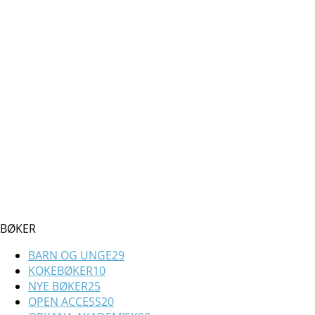
BØKER
BARN OG UNGE
29
KOKEBØKER
10
NYE BØKER
25
OPEN ACCESS
20