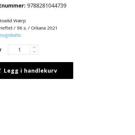
tnummer:
9788281044739
Howlid Wærp
Heftet / 96 s. / Orkana 2021
esignBaltic
y
Legg i handlekurv