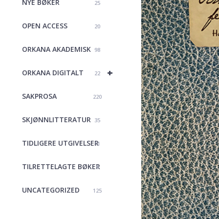
NYE BØKER
25
OPEN ACCESS
20
ORKANA AKADEMISK
98
+
ORKANA DIGITALT
22
SAKPROSA
220
SKJØNNLITTERATUR
35
TIDLIGERE UTGIVELSER
11
TILRETTELAGTE BØKER
9
UNCATEGORIZED
125