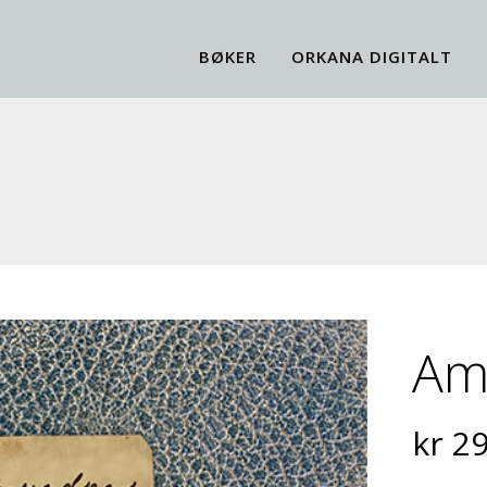
BØKER
ORKANA DIGITALT
Am
kr
29