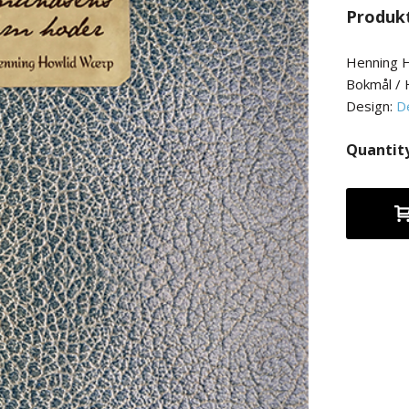
Produk
Henning 
Bokmål / 
Design:
D
Quantit