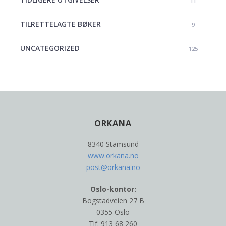
11
TILRETTELAGTE BØKER
9
UNCATEGORIZED
125
ORKANA
8340 Stamsund
www.orkana.no
post@orkana.no
Oslo-kontor:
Bogstadveien 27 B
0355 Oslo
Tlf: 913 68 260