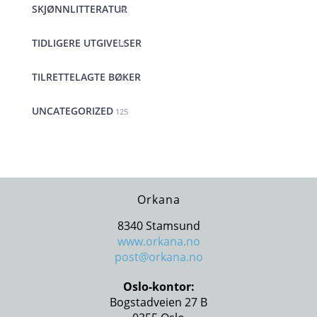
SKJØNNLITTERATUR
35
TIDLIGERE UTGIVELSER
11
TILRETTELAGTE BØKER
9
UNCATEGORIZED
125
Orkana
8340 Stamsund
www.orkana.no
post@orkana.no
Oslo-kontor:
Bogstadveien 27 B