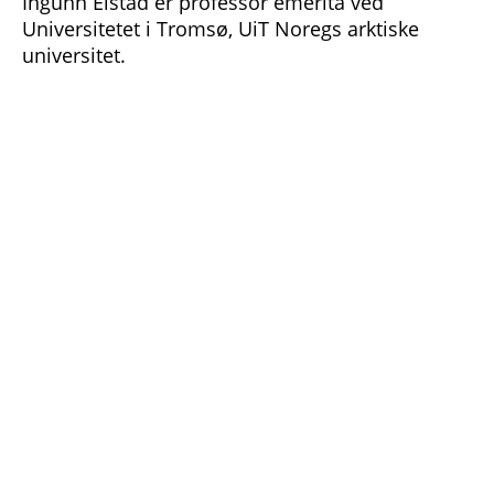
Ingunn Elstad er professor emerita ved
Universitetet i Tromsø, UiT Noregs arktiske
universitet.