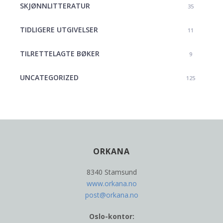
SKJØNNLITTERATUR
35
TIDLIGERE UTGIVELSER
11
TILRETTELAGTE BØKER
9
UNCATEGORIZED
125
ORKANA
8340 Stamsund
www.orkana.no
post@orkana.no
Oslo-kontor: